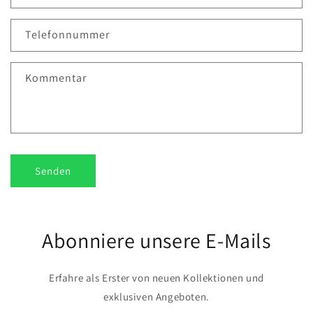
a
k
Telefonnummer
t
f
Kommentar
o
r
m
u
l
Senden
a
r
Abonniere unsere E-Mails
Erfahre als Erster von neuen Kollektionen und
exklusiven Angeboten.