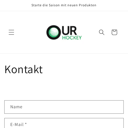
Direkt
Starte die Saison mit neuen Produkten
zum
Inhalt
Warenkorb
Kontakt
K
Name
o
n
E-Mail
*
t